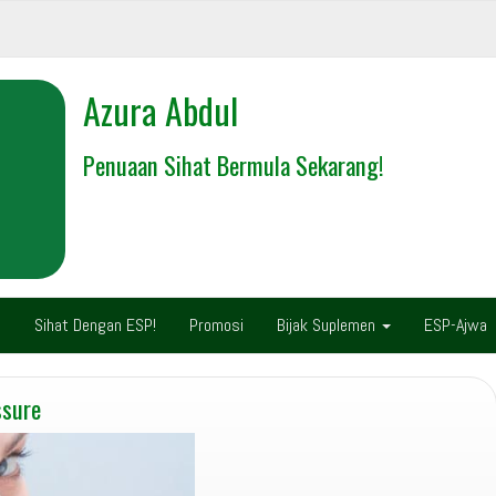
Azura Abdul
Penuaan Sihat Bermula Sekarang!
C
Sihat Dengan ESP!
Promosi
Bijak Suplemen
ESP-Ajwa
ssure