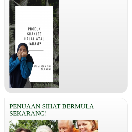
PENUAAN SIHAT BERMULA
SEKARANG!