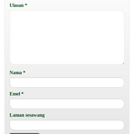
Ulasan
*
Nama
*
Emel
*
Laman sesawang