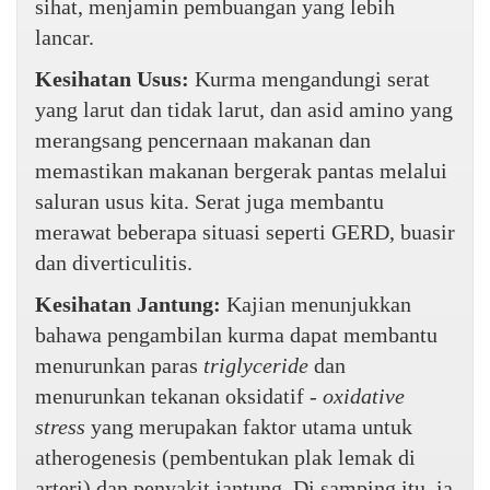
sihat, menjamin pembuangan yang lebih
lancar.
Kesihatan Usus:
Kurma mengandungi serat
yang larut dan tidak larut, dan asid amino yang
merangsang pencernaan makanan dan
memastikan makanan bergerak pantas melalui
saluran usus kita. Serat juga membantu
merawat beberapa situasi seperti GERD, buasir
dan diverticulitis.
Kesihatan Jantung:
Kajian menunjukkan
bahawa pengambilan kurma dapat membantu
menurunkan paras
triglyceride
dan
menurunkan tekanan oksidatif -
oxidative
stress
yang merupakan faktor utama untuk
atherogenesis (pembentukan plak lemak di
arteri) dan penyakit jantung. Di samping itu, ia