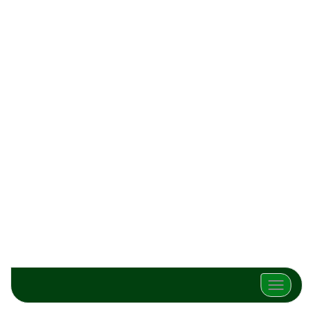
Toggle n