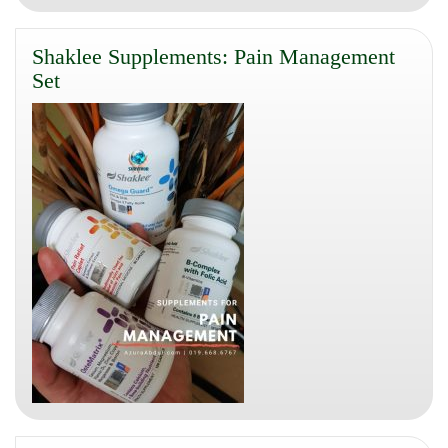
Shaklee Supplements: Pain Management
Set