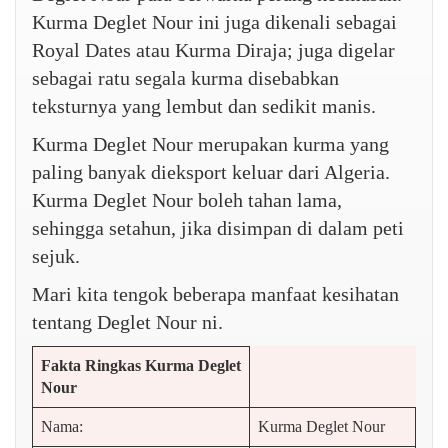
Kurma Deglet Nour ini juga dikenali sebagai
Royal Dates atau Kurma Diraja; juga digelar
sebagai ratu segala kurma disebabkan
teksturnya yang lembut dan sedikit manis.
Kurma Deglet Nour merupakan kurma yang
paling banyak dieksport keluar dari Algeria.
Kurma Deglet Nour boleh tahan lama,
sehingga setahun, jika disimpan di dalam peti
sejuk.
Mari kita tengok beberapa manfaat kesihatan
tentang Deglet Nour ni.
Fakta Ringkas Kurma Deglet
Nour
Nama:
Kurma Deglet Nour