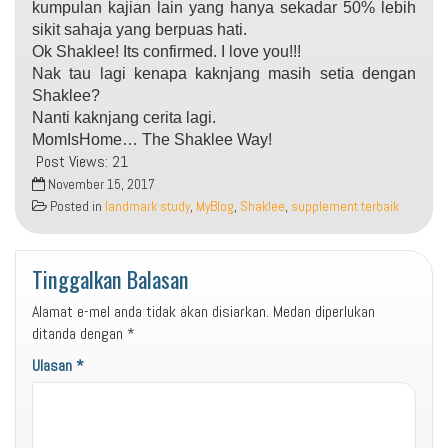
kumpulan kajian lain yang hanya sekadar 50% lebih
sikit sahaja yang berpuas hati.
Ok Shaklee! Its confirmed. I love you!!!
Nak tau lagi kenapa kaknjang masih setia dengan
Shaklee?
Nanti kaknjang cerita lagi.
MomIsHome… The Shaklee Way!
Post Views:
21
November 15, 2017
Posted in
landmark study
,
MyBlog
,
Shaklee
,
supplement terbaik
Tinggalkan Balasan
Alamat e-mel anda tidak akan disiarkan.
Medan diperlukan
ditanda dengan
*
Ulasan
*