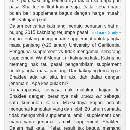
2014 pun, kaknjang sebenarnya tak tau satu apa pun
pasal Shaklee ni. Ikut kawan saja. Daftar sebab nanti
boleh beli supplement bagus dengan harga murah.
OK. Kaknjang ikut.
Dalam pencarian kaknjang menuju penuaan sihat ni,
Landmark Study
hujung 2015 kaknjang terjumpa pasal
-
kajian tentang penggunaan supplement untuk jangka
masa panjang (>20 tahun) University of Carlifornia.
Pengguna supplement vs tidak mengambil sebarang
supplement. Wah! Menarik ni kaknjang kata. Kaknjang
memang nak tau pasal pengambilam supplement
untuk jangka masa panjang. Dan kaknjang ternampak
Shaklee ada kat situ. Ini aku dah daftar dengan
jenama ni. Apa kes pulak ni?
Rupa-rupanya, semasa nak mulakan kajian tu,
stands out
Shaklee dengan beraninya nak
sebagai
satu kumpulan kajian. Maksudnya kajian adalah
mengenai kumpulan yang dah lebih 20 tahun samada
tidak mengambil supplement, ambil supplement dari
mana-mana jenama, ambil supplement Shaklee.
Dalam hati kata, “Kalau result tak bagus, memang