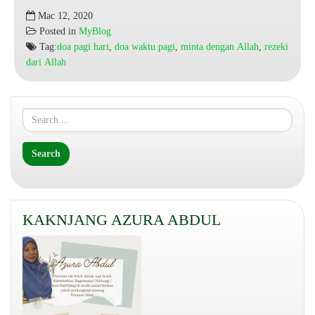
Doa
Mac 12, 2020
Pagi
Posted in
MyBlog
Hari
Tag:
doa pagi hari
,
doa waktu pagi
,
minta dengan Allah
,
rezeki
Mohon
dari Allah
Diberi
Ilmu,
Rezeki
Dan
Amal
Diterima
KAKNJANG AZURA ABDUL