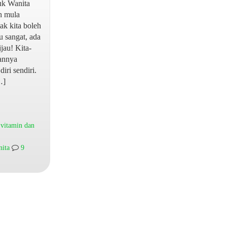
uk Wanita
h mula
k kita boleh
 sangat, ada
jau! Kita-
aannya
iri sendiri.
…]
,
vitamin dan
nita
9