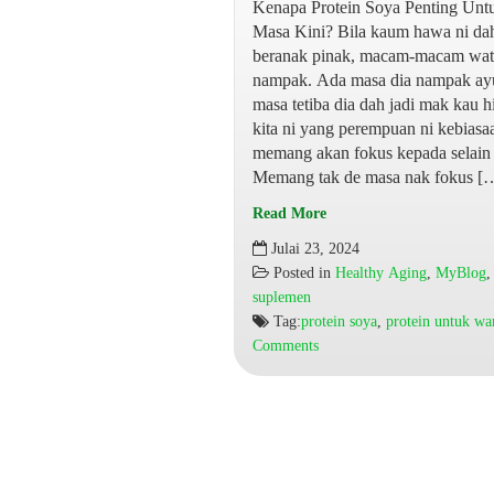
Kenapa Protein Soya Penting Unt
Masa Kini? Bila kaum hawa ni da
beranak pinak, macam-macam wata
nampak. Ada masa dia nampak ayu
masa tetiba dia dah jadi mak kau hi
kita ni yang perempuan ni kebias
memang akan fokus kepada selain d
Memang tak de masa nak fokus [
Read More
Protein
Julai 23, 2024
Soya
Posted in
Healthy Aging
,
MyBlog
Penting
suplemen
Untuk
Tag:
protein soya
,
protein untuk wa
Wanita
Comments
Sekarang
Yang
Terlalu
Sibuk