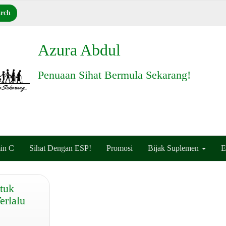
Azura Abdul
Penuaan Sihat Bermula Sekarang!
in C
Sihat Dengan ESP!
Promosi
Bijak Suplemen
E
tuk
erlalu