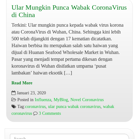
Ular Mungkin Punca Wabak CoronaVirus
di China
Terkini: Ular mungkin punca kepada wabak virus korona
atau CoronaVirus di Wuhan, China. Sehingga kini lebih
500 telah dijangkiti dengan 17 kematian dicatatkan.
Haiwan berbisa itu merupakan salah satu haiwan yang
dijual di Huanan Seafood Wholesale Market in Wuhan.
Pasar yang menjadi tempat pertama dikesan dengan
koronavirus di Wuhan disifatkan umpama ‘pusat
lambakan’ haiwan eksotik […]
Read More
Ular
Januari 23, 2020
Mungkin
Posted in
Influenza
,
MyBlog
,
Novel Coronavirus
Punca
Tag:
coronavirus
,
ular punca wabak coronavirus
,
wabak
Wabak
coronavirus
3 Comments
CoronaVirus
di
China