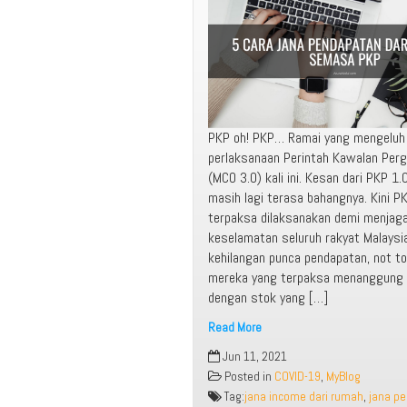
PKP oh! PKP… Ramai yang mengeluh
perlaksanaan Perintah Kawalan Perg
(MCO 3.0) kali ini. Kesan dari PKP 1
masih lagi terasa bahangnya. Kini PK
terpaksa dilaksanakan demi menjag
keselamatan seluruh rakyat Malaysi
kehilangan punca pendapatan, not t
mereka yang terpaksa menanggung 
dengan stok yang […]
Read More
5
Jun 11, 2021
Cara
Posted in
COVID-19
,
MyBlog
Jana
Tag:
jana income dari rumah
,
jana pe
Pendapatan