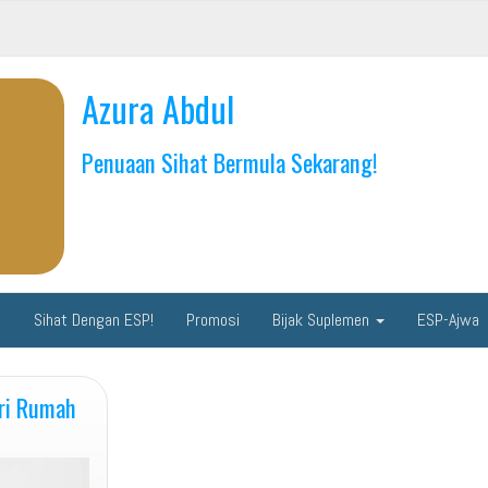
Azura Abdul
Penuaan Sihat Bermula Sekarang!
C
Sihat Dengan ESP!
Promosi
Bijak Suplemen
ESP-Ajwa
ri Rumah