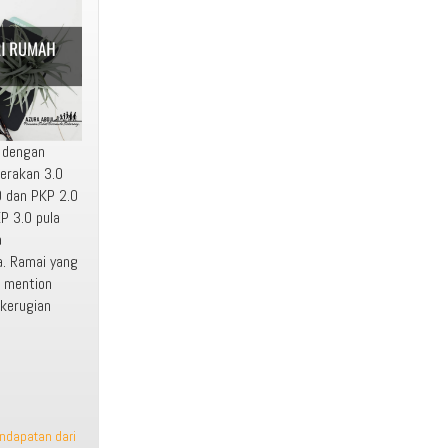
 dengan
erakan 3.0
.0 dan PKP 2.0
P 3.0 pula
a
a. Ramai yang
o mention
kerugian
ndapatan dari