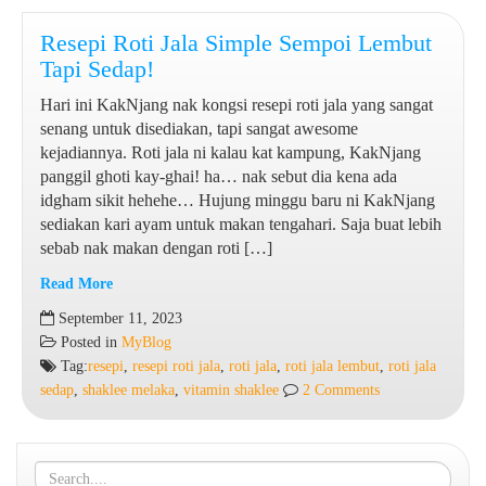
Resepi Roti Jala Simple Sempoi Lembut
Tapi Sedap!
Hari ini KakNjang nak kongsi resepi roti jala yang sangat
senang untuk disediakan, tapi sangat awesome
kejadiannya. Roti jala ni kalau kat kampung, KakNjang
panggil ghoti kay-ghai! ha… nak sebut dia kena ada
idgham sikit hehehe… Hujung minggu baru ni KakNjang
sediakan kari ayam untuk makan tengahari. Saja buat lebih
sebab nak makan dengan roti […]
Read More
Resepi
September 11, 2023
Roti
Posted in
MyBlog
Jala
Tag:
resepi
,
resepi roti jala
,
roti jala
,
roti jala lembut
,
roti jala
Simple
sedap
,
shaklee melaka
,
vitamin shaklee
2 Comments
Sempoi
Lembut
Tapi
Sedap!