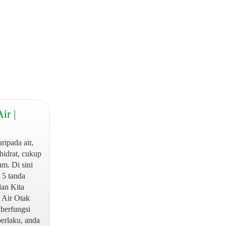
ir |
ripada air,
rhidrat, cukup
um. Di sini
 5 tanda
dan Kita
 Air Otak
berfungsi
berlaku, anda