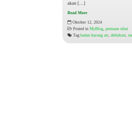
akan […]
Read More
5
Oktober 12, 2024
Tanda
Posted in
MyBlog
,
penuaan sihat
Badan
Tag:
badan kurang air
,
dehidrasi
,
ta
Kurang
Air
|
Dehidrasi