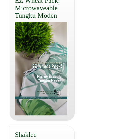
EZ Wheat Pack:
Microwaveable
Tungku Moden
Shaklee