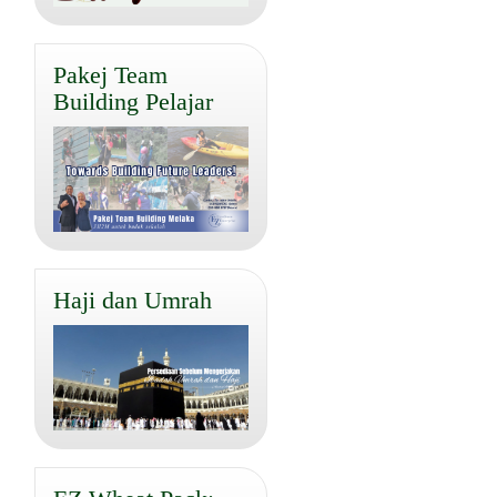
Pakej Team
Building Pelajar
Haji dan Umrah