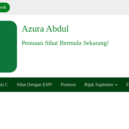
Azura Abdul
Penuaan Sihat Bermula Sekarang!
in C
Sihat Dengan ESP!
Promosi
Bijak Suplemen
E