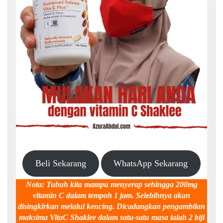
Beli Sekarang
WhatsApp Sekarang
Nota: Tubuh kita mampu menyerap sehingga 200mg
vitamin C dalam tempoh 1 jam. Selebihnya akan
disingkirkan melalui kencing. Dicadangkan pengambilan
maksima VitaC Shaklee dalam satu-satu masa ialah 2 biji