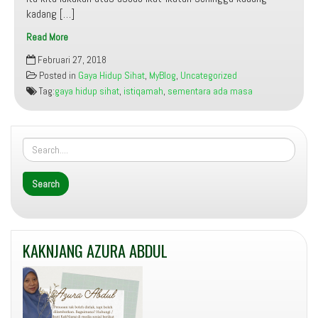
kadang […]
Read More
Jangan
Februari 27, 2018
Melampau.
Posted in
Gaya Hidup Sihat
,
MyBlog
,
Uncategorized
Istiqamah
Tag:
gaya hidup sihat
,
istiqamah
,
sementara ada masa
Itu
Lebih
Utama
KAKNJANG AZURA ABDUL