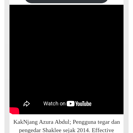
KakNjang Azura Abdul; Pengguna tegar dan
pengedar Shaklee sejak 2014. Effective