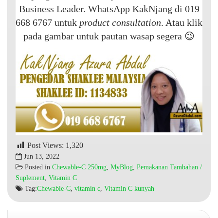
Business Leader. WhatsApp KakNjang di 019
668 6767 untuk
product consultation
. Atau klik
pada gambar untuk pautan wasap segera 😉
Post Views:
1,320
Jun 13, 2022
Posted in
Chewable-C 250mg
,
MyBlog
,
Pemakanan Tambahan /
Suplement
,
Vitamin C
Tag:
Chewable-C
,
vitamin c
,
Vitamin C kunyah