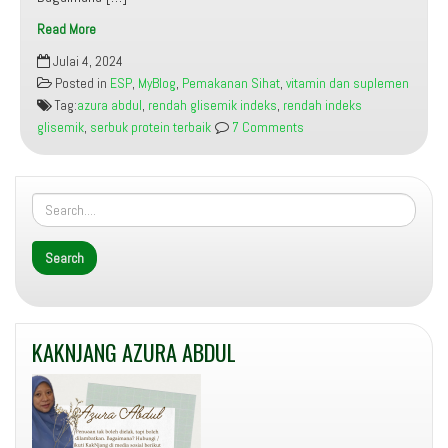
Read More
6
Julai 4, 2024
Tip
Posted in
ESP
,
MyBlog
,
Pemakanan Sihat
,
vitamin dan suplemen
Bagaimana
Tag:
azura abdul
,
rendah glisemik indeks
,
rendah indeks
Memilih
glisemik
,
serbuk protein terbaik
7 Comments
Serbuk
Protein
Terbaik
KAKNJANG AZURA ABDUL