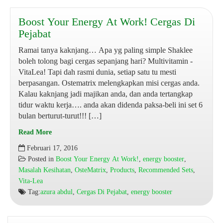
Boost Your Energy At Work! Cergas Di
Pejabat
Ramai tanya kaknjang… Apa yg paling simple Shaklee
boleh tolong bagi cergas sepanjang hari? Multivitamin -
VitaLea! Tapi dah rasmi dunia, setiap satu tu mesti
berpasangan. Ostematrix melengkapkan misi cergas anda.
Kalau kaknjang jadi majikan anda, dan anda tertangkap
tidur waktu kerja…. anda akan didenda paksa-beli ini set 6
bulan berturut-turut!!! […]
Read More
Boost
Februari 17, 2016
Your
Posted in
Boost Your Energy At Work!
,
energy booster
,
Energy
Masalah Kesihatan
,
OsteMatrix
,
Products
,
Recommended Sets
,
At
Vita-Lea
Work!
Tag:
azura abdul
,
Cergas Di Pejabat
,
energy booster
Cergas
Di
Pejabat