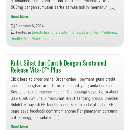
disebabkan oleh aktiviti harian. Sustained Release Vita-C
500mg dengan rumusan serba semula jadi ini memenuhi […]
Read More
Wanita
Disember 6, 2014
Perlukan…
Posted in
Boosts Immune System
,
Chewable-C
,
Hair Problems
,
VITAMIN
Healthy Skin
,
Vita-C Plus
C
Kulit Sihat dan Cantik Dengan Sustained
Release Vita-C™ Plus
Click here to order online! Order online - payment guna credit
card dan penghantaran terus ke alamat yang anda berikan.
Sesuai untuk pemberian hadiah. Sila hubungi saya, Azura Abdul
019-6686767 untuk maklumat lanjut tentang produk Shaklee.
Boleh PM saya di FB facebook.com/azura.abdul atau like FB
page saya facebook.com/momishome Penghantaran percuma
untuk pengguna sekitar […]
Read More