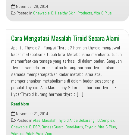
Kulit
November 26, 2014
Sihat
Posted in
Chewable-C
,
Healthy Skin
,
Products
,
Vita-C Plus
dan
Cantik
Dengan
Cara Mengatasi Masalah Tiroid Secara Alami
Sustained
Release
Apa itu Thyroid? Fungsi Thyroid? Hormon thyroid mengawal
Vita-
kadar metabolisma tubuh kita. Metabolisma membantu tubuh
C™
memanfaatkan tenaga yang terhasil di dalam badan. Ganguan
Plus
thyroid samada terlebih atau kurang hormon thyroid akan
samada mempercepatkan kadar metabolisma atau
memperlahankan metabolisma di dalam badan seseorang
pesakit thyroid. Apa Masalahnya? Terlebih hormon thyroid -
HyperThyroid Kurang hormon thyroid […]
Read More
Cara
November 21, 2014
Mengatasi
Posted in
Atasi Masalah Thyroid Anda Sekarang!
,
BComplex
,
Masalah
Chewable-C
,
ESP
,
OmegaGuard
,
OsteMatrix
,
Thyroid
,
Vita-C Plus
,
Tiroid
Vita-Lea
,
VitaE
,
Vivix
,
Zinc